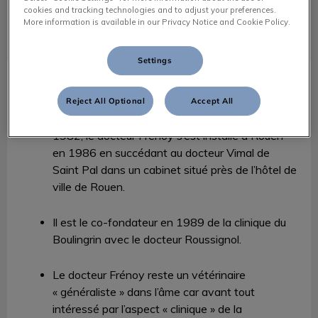
cookies and tracking technologies and to adjust your preferences.
More information is available in our Privacy Notice and Cookie Policy.
Settings
Dr Richard FRENOY
Docteur Vétérinaire
Reject All Optional
Accept All
Diplomé de l’École Vétérinaire de Toulouse en
1982, le docteur Frénoy s’est installé à Rouen
en 1986 en succédant au docteur Vimal de
Saint Pal dans un cabinet situé près de l’hôtel de
ville de Rouen.
Il est le co-fondateur en 1989 de la clinique du
Boulingrin avec le docteur Roussignol.
Le docteur Frénoy reste un vétérinaire
« généraliste » dans l’âme car avant tout
intéressé par l’aspect « clinique » de la