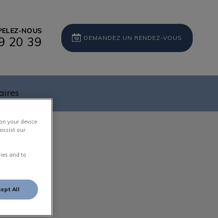
PELEZ-NOUS
DEMANDEZ UN RENDEZ-VOUS
9 20 39
aires
 on your device
assist our
ies and to
ept All