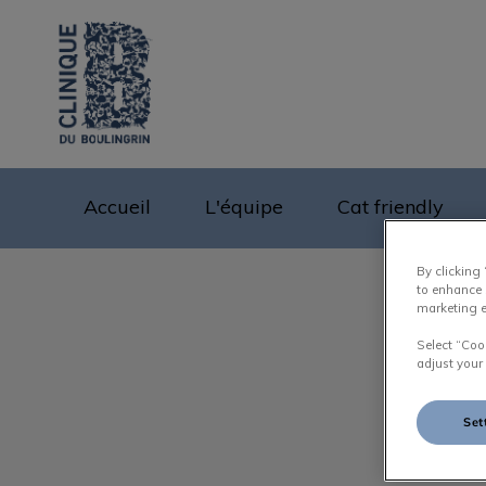
Page d'accueil de D
Accueil
L'équipe
Cat friendly
By clicking
to enhance 
marketing e
Select “Coo
adjust your
Set