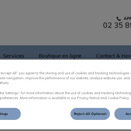
AP
02 35 8
u boulingrin
Services
Boutique en ligne
Contact & Hor
 “Accept All” you agree to the storing and use of cookies and tracking technologies
site navigation, improve the performance of our website, analyse website use, and 
fforts.
kie Settings” for more information about the use of cookies and tracking technolog
Dr Pierre MESPOULHES
 preferences. More information is available in our Privacy Notice and Cookie Policy.
tings
Reject All Optional
Acc