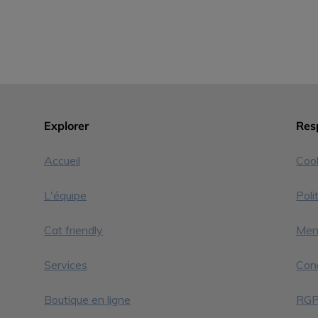
Explorer
Resp
Accueil
Coo
L'équipe
Poli
Cat friendly
Ment
Services
Cond
Boutique en ligne
RG