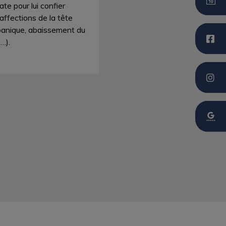
te pour lui confier
ffections de la tête
panique, abaissement du
e…).