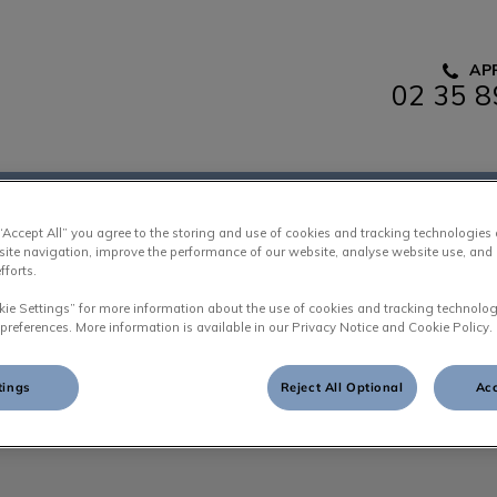
AP
02 35 8
u boulingrin
Services
Boutique en ligne
Contact & Hor
 “Accept All” you agree to the storing and use of cookies and tracking technologies
site navigation, improve the performance of our website, analyse website use, and 
fforts.
kie Settings” for more information about the use of cookies and tracking technolog
 preferences. More information is available in our Privacy Notice and Cookie Policy.
Elise
tings
Reject All Optional
Acc