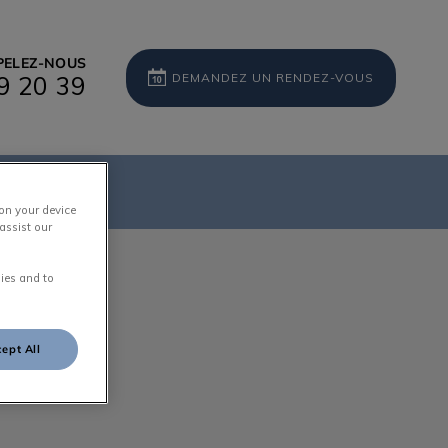
PELEZ-NOUS
DEMANDEZ UN RENDEZ-VOUS
9 20 39
aires
 on your device
assist our
ies and to
ept All