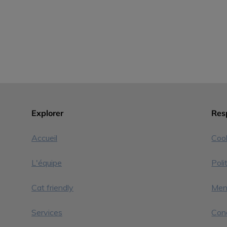
Explorer
Resp
Accueil
Coo
L'équipe
Poli
Cat friendly
Ment
Services
Cond