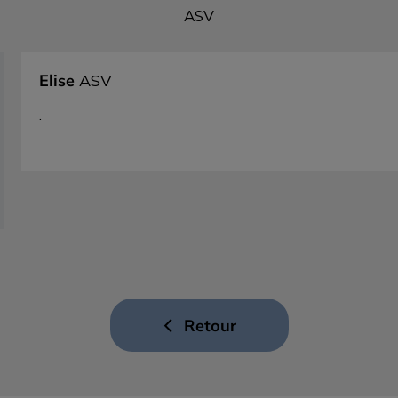
ASV
Elise
ASV
.
Retour