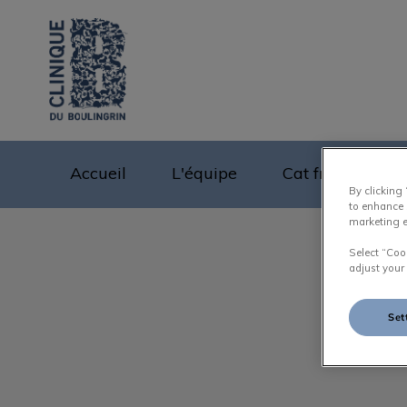
Page d'accueil de D
Accueil
L'équipe
Cat friendly
By clicking
to enhance 
marketing e
Select “Coo
adjust your
Set